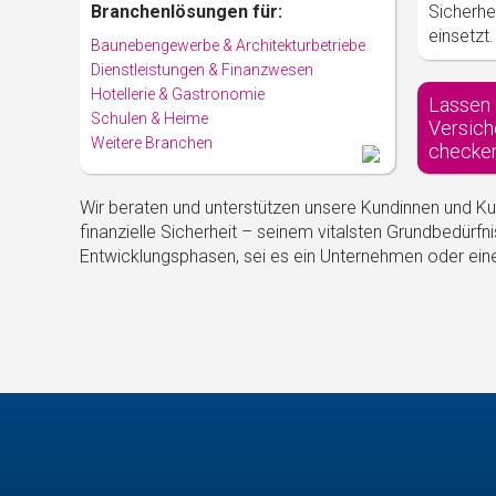
Branchenlösungen für:
Sicherhe
einsetzt.
Baunebengewerbe & Architekturbetriebe
Dienstleistungen & Finanzwesen
Hotellerie & Gastronomie
Lassen 
Schulen & Heime
Versich
Weitere Branchen
checke
Wir beraten und unterstützen unsere Kundinnen und K
finanzielle Sicherheit – seinem vitalsten Grundbedürfni
Entwicklungsphasen, sei es ein Unternehmen oder ei