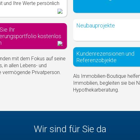
it und Ihre Werte persönlich
Neubauprojekte
Sie Ihr
erungsportfolio kostenlos
n
Kundenrezensionen und
unden mit dem Fokus auf seine
Referenzobjekte
s, in allen Lebens- und
ne vermögende Privatperson.
Als Immobilien-Boutique helfe
Immobilien, begleiten sie bei 
Hypothekarberatung.
Wir sind für Sie da