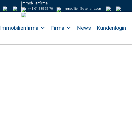
Immobilienfirma
+41 61 335 35 70
immobilien@avenaris.com
Immobilienfirma
Firma
News
Kundenlogin