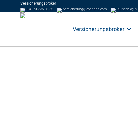
Versicherungsbroker
+41 61 335 35 35
versicherung@avenaris.com
Kundenlogin
Versicherungsbroker