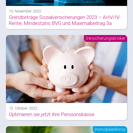
10. November 2022
Grenzbeträge Sozialversicherungen 2023 – AHV/IV-
Rente, Mindestzins BVG und Maximalbeitrag 3a
Versicherungsbroker
13. Oktober 2022
Optimieren sie jetzt ihre Pensionskasse
Immobilienfirma